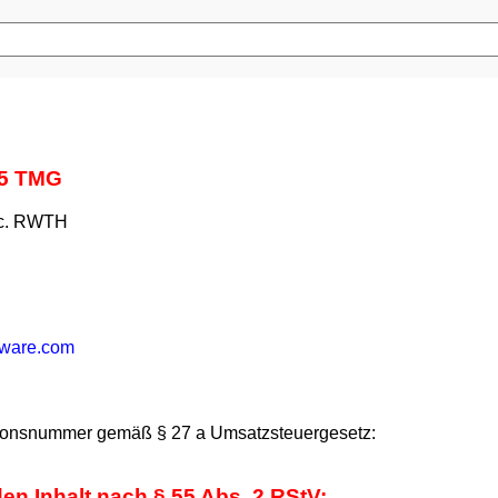
 5 TMG
Sc. RWTH
tware.com
ationsnummer gemäß § 27 a Umsatzsteuergesetz:
den Inhalt nach § 55 Abs. 2 RStV: