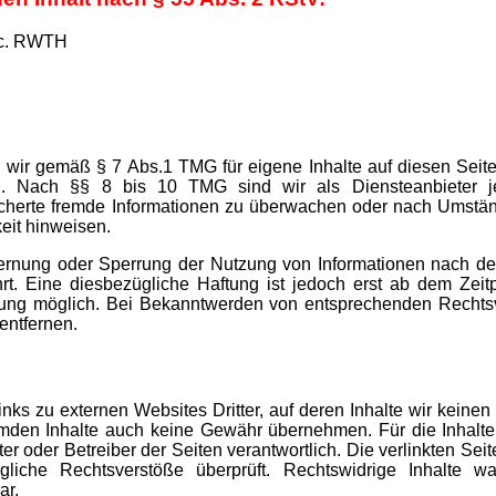
Sc. RWTH
d wir gemäß § 7 Abs.1 TMG für eigene Inhalte auf diesen Sei
h. Nach §§ 8 bis 10 TMG sind wir als Diensteanbieter jed
icherte fremde Informationen zu überwachen oder nach Umstän
keit hinweisen.
tfernung oder Sperrung der Nutzung von Informationen nach d
rt. Eine diesbezügliche Haftung ist jedoch erst ab dem Zeit
zung möglich. Bei Bekanntwerden von entsprechenden Rechts
entfernen.
nks zu externen Websites Dritter, auf deren Inhalte wir keine
emden Inhalte auch keine Gewähr übernehmen. Für die Inhalte d
eter oder Betreiber der Seiten verantwortlich. Die verlinkten Se
gliche Rechtsverstöße überprüft. Rechtswidrige Inhalte w
ar.