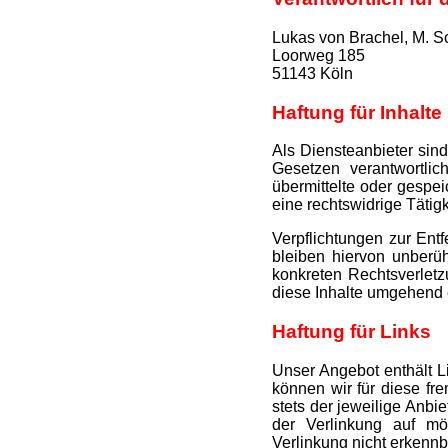
Lukas von Brachel, M. 
Loorweg 185
51143 Köln
Haftung für Inhalte
Als Diensteanbieter sin
Gesetzen verantwortlic
übermittelte oder gespe
eine rechtswidrige Tätig
Verpflichtungen zur En
bleiben hiervon unberüh
konkreten Rechtsverlet
diese Inhalte umgehend 
Haftung für Links
Unser Angebot enthält Li
können wir für diese fr
stets der jeweilige Anbi
der Verlinkung auf mö
Verlinkung nicht erkennb